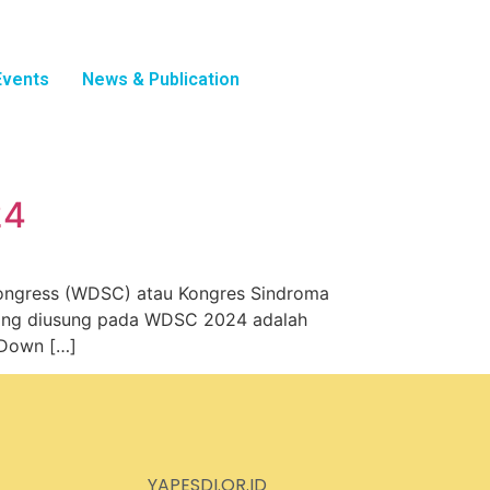
Events
News & Publication
24
ongress (WDSC) atau Kongres Sindroma
a yang diusung pada WDSC 2024 adalah
 Down […]
YAPESDI.OR.ID