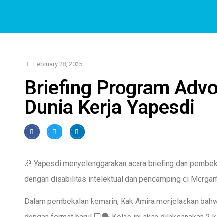
February 28, 2025
Briefing Program Advo
Dunia Kerja Yapesdi
🎉 Yapesdi menyelenggarakan acara briefing dan pembeka
dengan disabilitas intelektual dan pendamping di Morgan
Dalam pembekalan kemarin, Kak Amira menjelaskan bahwa 
dengan format baru! 💻🗣 Kelas ini akan dilaksanakan 2 kali