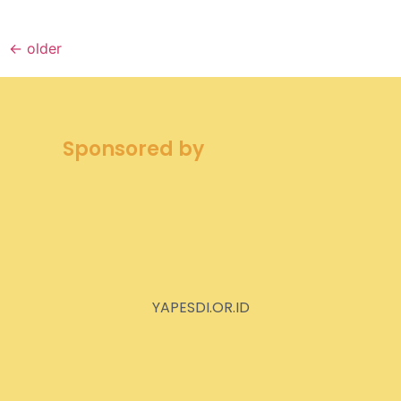
←
older
Sponsored by
YAPESDI.OR.ID